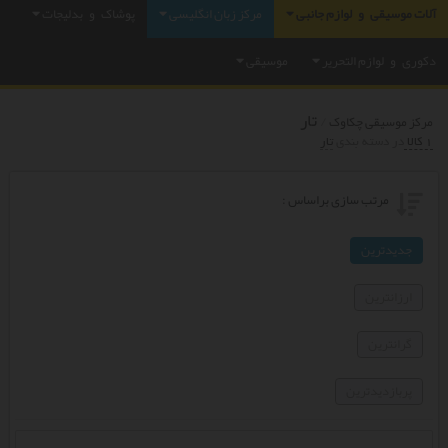
آلات موسیقی و لوازم جانبی
مرکز زبان انگلیسی
پوشاک و بدلیجات
دکوری و لوازم التحریر
موسیقی
تار
/
مرکز موسیقی چکاوک
1 کالا
در دسته بندي
تار
مرتب سازی براساس :
جدیدترین
ارزانترین
گرانترین
پربازدیدترین