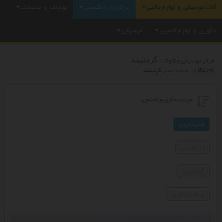
آلات موسیقی و لوازم جانبی
مرکز زبان انگلیسی
پوشاک و بدلیجات
دکوری و لوازم التحریر
موسیقی
گردنبند
/
مرکز موسیقی چکاوک
33 کالا
در دسته بندي
گردنبند
مرتب سازی براساس :
جدیدترین
ارزانترین
گرانترین
پربازدیدترین